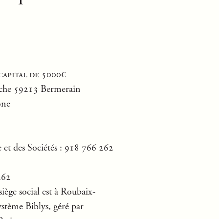
capital de 5000€
anche 59213 Bermerain
one
et des Sociétés : 918 766 262
262
iège social est à Roubaix-
ystème Biblys, géré par